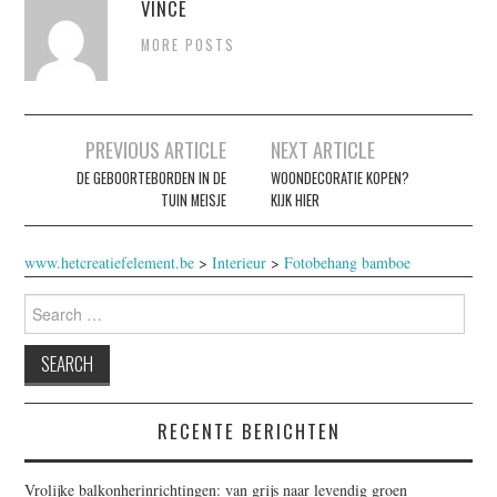
VINCE
MORE POSTS
Post
PREVIOUS ARTICLE
NEXT ARTICLE
navigation
DE GEBOORTEBORDEN IN DE
WOONDECORATIE KOPEN?
TUIN MEISJE
KIJK HIER
www.hetcreatiefelement.be
>
Interieur
>
Fotobehang bamboe
Search
for:
RECENTE BERICHTEN
Vrolijke balkonherinrichtingen: van grijs naar levendig groen