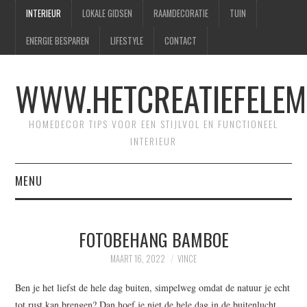
INTERIEUR
LOKALE GIDSEN
RAAMDECORATIE
TUIN
ENERGIE BESPAREN
LIFESTYLE
CONTACT
WWW.HETCREATIEFELEM
HOMEDECOR TIPS VOOR EEN STIJLVOL EN FUNCTIONEEL
INTERIEUR
MENU
HOME
FOTOBEHANG BAMBOE
CONTACT
MAART 16, 2022
VINCE
SITEMAP
Ben je het liefst de hele dag buiten, simpelweg omdat de natuur je echt
tot rust kan brengen? Dan hoef je niet de hele dag in de buitenlucht