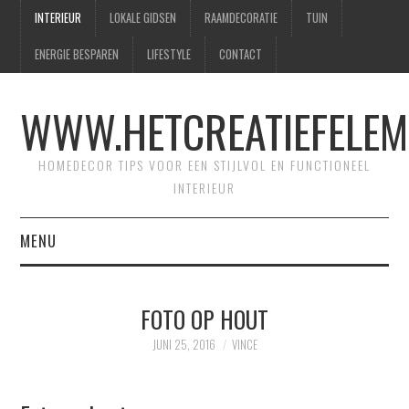
INTERIEUR
LOKALE GIDSEN
RAAMDECORATIE
TUIN
ENERGIE BESPAREN
LIFESTYLE
CONTACT
WWW.HETCREATIEFELEM
HOMEDECOR TIPS VOOR EEN STIJLVOL EN FUNCTIONEEL
INTERIEUR
MENU
HOME
FOTO OP HOUT
CONTACT
JUNI 25, 2016
VINCE
SITEMAP