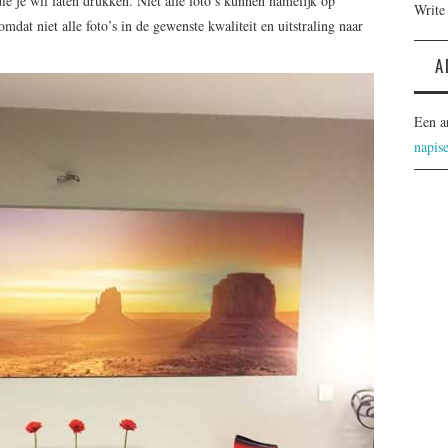
die je wil laten drukken. Niet alle foto’s kunnen namelijk op
Write
dat niet alle foto’s in de gewenste kwaliteit en uitstraling naar
A
Een a
napis