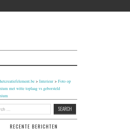
etcreatiefelement.be
>
Interieur
>
Foto op
nium met witte toplaag vs geborsteld
nium
h
RECENTE BERICHTEN