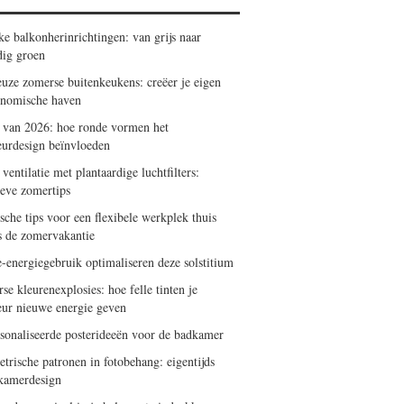
ke balkonherinrichtingen: van grijs naar
dig groen
uze zomerse buitenkeukens: creëer je eigen
onomische haven
 van 2026: hoe ronde vormen het
ieurdesign beïnvloeden
 ventilatie met plantaardige luchtfilters:
ieve zomertips
sche tips voor een flexibele werkplek thuis
ns de zomervakantie
-energiegebruik optimaliseren deze solstitium
e kleurenexplosies: hoe felle tinten je
ieur nieuwe energie geven
sonaliseerde posterideeën voor de badkamer
trische patronen in fotobehang: eigentijds
amerdesign