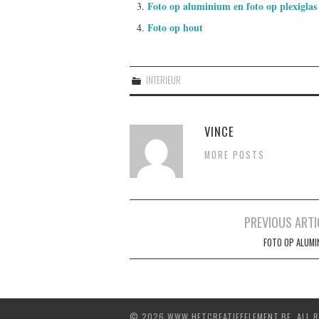
Foto op aluminium en foto op plexiglas
Foto op hout
INTERIEUR
VINCE
MORE POSTS
Post
PREVIOUS ARTI
navigation
FOTO OP ALUMI
© 2026 WWW.HETCREATIEFELEMENT.BE. ALL R