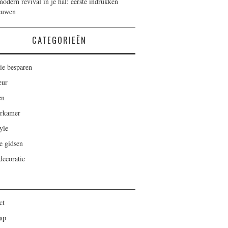
odern revival in je hal: eerste indrukken
euwen
CATEGORIEËN
ie besparen
eur
en
rkamer
yle
e gidsen
ecoratie
ct
ap