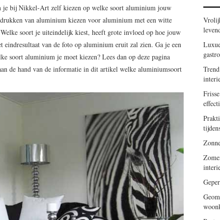
n je bij Nikkel-Art zelf kiezen op welke soort aluminium jouw
Vrolij
bedrukken van aluminium kiezen voor aluminium met een witte
leven
elke soort je uiteindelijk kiest, heeft grote invloed op hoe jouw
Luxue
 eindresultaat van de foto op aluminium eruit zal zien. Ga je een
gastr
elke soort aluminium je moet kiezen? Lees dan op deze pagina
Trend
an de hand van de informatie in dit artikel welke aluminiumsoort
inter
Frisse
effect
Prakti
tijde
Zonne
Zomers
inter
Geper
Geome
woonk