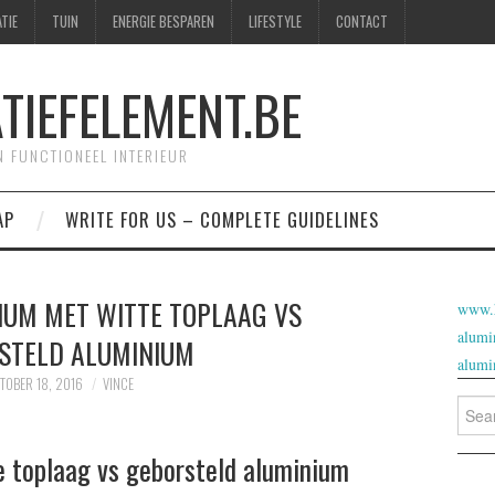
TIE
TUIN
ENERGIE BESPAREN
LIFESTYLE
CONTACT
IEFELEMENT.BE
N FUNCTIONEEL INTERIEUR
AP
WRITE FOR US – COMPLETE GUIDELINES
IUM MET WITTE TOPLAAG VS
www.h
alumi
STELD ALUMINIUM
alumi
TOBER 18, 2016
VINCE
Searc
for:
 toplaag vs geborsteld aluminium