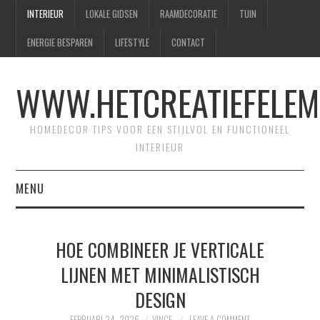
INTERIEUR
LOKALE GIDSEN
RAAMDECORATIE
TUIN
ENERGIE BESPAREN
LIFESTYLE
CONTACT
WWW.HETCREATIEFELEM
HOMEDECOR TIPS VOOR EEN STIJLVOL EN FUNCTIONEEL
INTERIEUR
MENU
HOME
HOE COMBINEER JE VERTICALE
CONTACT
LIJNEN MET MINIMALISTISCH
DESIGN
SITEMAP
FEBRUARI 24, 2026
VINCE
LEAVE A COMMENT