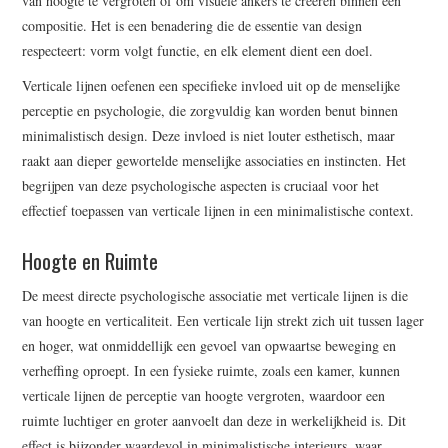
van hoogte te vergroten of om visuele ankers te creëren binnen een
compositie. Het is een benadering die de essentie van design
respecteert: vorm volgt functie, en elk element dient een doel.
Verticale lijnen oefenen een specifieke invloed uit op de menselijke
perceptie en psychologie, die zorgvuldig kan worden benut binnen
minimalistisch design. Deze invloed is niet louter esthetisch, maar
raakt aan dieper gewortelde menselijke associaties en instincten. Het
begrijpen van deze psychologische aspecten is cruciaal voor het
effectief toepassen van verticale lijnen in een minimalistische context.
Hoogte en Ruimte
De meest directe psychologische associatie met verticale lijnen is die
van hoogte en verticaliteit. Een verticale lijn strekt zich uit tussen lager
en hoger, wat onmiddellijk een gevoel van opwaartse beweging en
verheffing oproept. In een fysieke ruimte, zoals een kamer, kunnen
verticale lijnen de perceptie van hoogte vergroten, waardoor een
ruimte luchtiger en groter aanvoelt dan deze in werkelijkheid is. Dit
effect is bijzonder waardevol in minimalistische interieurs, waar