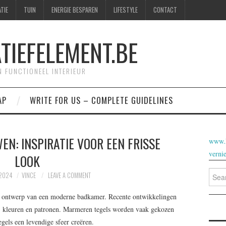
TIE
TUIN
ENERGIE BESPAREN
LIFESTYLE
CONTACT
IEFELEMENT.BE
N FUNCTIONEEL INTERIEUR
AP
WRITE FOR US – COMPLETE GUIDELINES
N: INSPIRATIE VOOR EEN FRISSE
www.h
vernie
LOOK
Searc
 2024
VINCE
LEAVE A COMMENT
for:
het ontwerp van een moderne badkamer. Recente ontwikkelingen
n, kleuren en patronen. Marmeren tegels worden vaak gekozen
egels een levendige sfeer creëren.