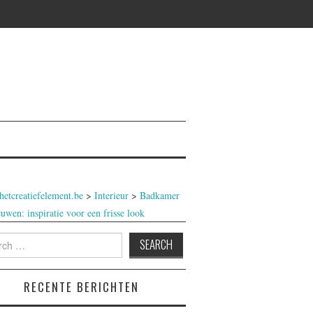
etcreatiefelement.be
>
Interieur
>
Badkamer
uwen: inspiratie voor een frisse look
h
RECENTE BERICHTEN