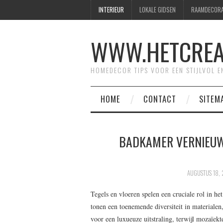
INTERIEUR
LOKALE GIDSEN
RAAMDECORA
WWW.HETCREAT
HOMEDECOR TIPS VOOR EEN STIJLVOL E
HOME
CONTACT
SITEM
BADKAMER VERNIEUWE
AUGUSTUS 18,
Tegels en vloeren spelen een cruciale rol in 
tonen een toenemende diversiteit in materiale
voor een luxueuze uitstraling, terwijl mozaïekt