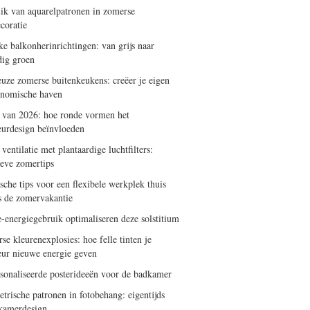
ik van aquarelpatronen in zomerse
coratie
ke balkonherinrichtingen: van grijs naar
dig groen
uze zomerse buitenkeukens: creëer je eigen
onomische haven
 van 2026: hoe ronde vormen het
ieurdesign beïnvloeden
 ventilatie met plantaardige luchtfilters:
ieve zomertips
sche tips voor een flexibele werkplek thuis
ns de zomervakantie
-energiegebruik optimaliseren deze solstitium
e kleurenexplosies: hoe felle tinten je
ieur nieuwe energie geven
sonaliseerde posterideeën voor de badkamer
trische patronen in fotobehang: eigentijds
amerdesign