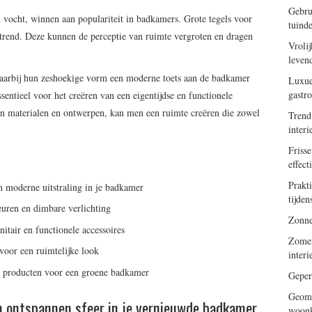
Gebru
 vocht, winnen aan populariteit in badkamers. Grote tegels voor
tuinde
trend. Deze kunnen de perceptie van ruimte vergroten en dragen
Vrolij
leven
waarbij hun zeshoekige vorm een moderne toets aan de badkamer
Luxue
gastr
ssentieel voor het creëren van een eigentijdse en functionele
n materialen en ontwerpen, kan men een ruimte creëren die zowel
Trend
inter
Frisse
effect
Prakti
en moderne uitstraling in je badkamer
tijde
euren en dimbare verlichting
Zonne
itair en functionele accessoires
Zomers
voor een ruimtelijke look
inter
en producten voor een groene badkamer
Geper
Geome
en ontspannen sfeer in je vernieuwde badkamer
woonk