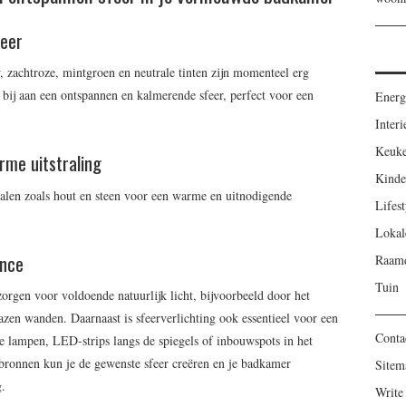
feer
, zachtroze, mintgroen en neutrale tinten zijn momenteel erg
bij aan een ontspannen en kalmerende sfeer, perfect voor een
Energ
Interi
Keuk
rme uitstraling
Kinde
alen zoals hout en steen voor een warme en uitnodigende
Lifest
Lokal
ance
Raamd
Tuin
 zorgen voor voldoende natuurlijk licht, bijvoorbeeld door het
azen wanden. Daarnaast is sfeerverlichting ook essentieel voor een
Conta
 lampen, LED-strips langs de spiegels of inbouwspots in het
tbronnen kun je de gewenste sfeer creëren en je badkamer
Sitem
g.
Write