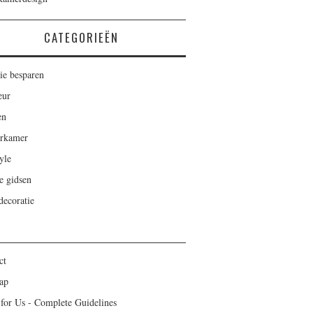
CATEGORIEËN
ie besparen
eur
en
rkamer
yle
e gidsen
ecoratie
ct
ap
 for Us - Complete Guidelines