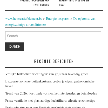
WARMTE TOEVOEGEN AAN
VERLICHTING IN JE HAL EN
UW EETKAMER
TRAP
www.hetcreatiefelement.be
>
Energie besparen
>
De opkomst van
energiezuinige airconditioners
Search
for:
RECENTE BERICHTEN
Vrolijke balkonherinrichtingen: van grijs naar levendig groen
Luxueuze zomerse buitenkeukens: creëer je eigen gastronomische
haven
Trend van 2026: hoe ronde vormen het interieurdesign beïnvloeden
Frisse ventilatie met plantaardige luchtfilters: effectieve zomertips
Praktische tips voor een flexibele werkplek thuis tijdens de