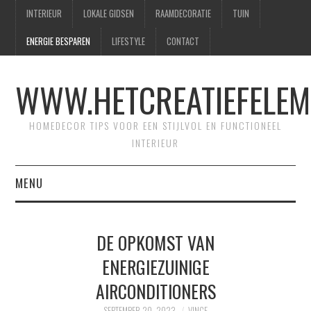
INTERIEUR
LOKALE GIDSEN
RAAMDECORATIE
TUIN
ENERGIE BESPAREN
LIFESTYLE
CONTACT
WWW.HETCREATIEFELEM
HOMEDECOR TIPS VOOR EEN STIJLVOL EN FUNCTIONEEL
INTERIEUR
MENU
HOME
DE OPKOMST VAN
CONTACT
ENERGIEZUINIGE
AIRCONDITIONERS
SITEMAP
SEPTEMBER 20, 2023
VINCE